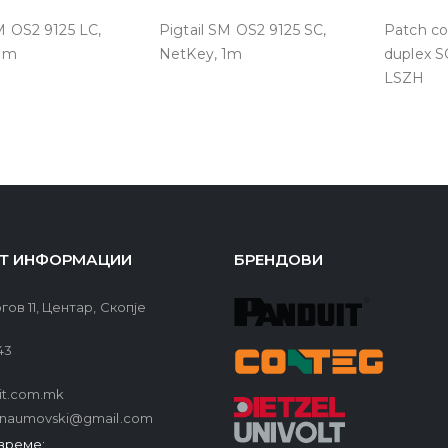
M OS2 9125 LC,
Pigtail SM OS2 9125 SC,
Patch co
 1m
NetKey, 1m
duplex S
LSZH
Т ИНФОРМАЦИИ
БРЕНДОВИ
гов 11, Центар, Скопје
43
it.com.mk
.naumovski@gmail.com
време: