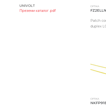
UNIVOLT
OPTIKA
FZ2ELL
Преземи каталог .pdf
Patch c
duplex L
OPTIKA
NKFP91