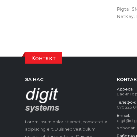
Pigtail S
NetKey,
Контакт
ЗА НАС
КОНТАК
Адреса:
Васил Ѓор
Телефон:
070 225 0
E-mail:
digit@dig
Lorem ipsum dolor sit amet, consectetur
slobodan
adipiscing elit. Duis nec vestibulum
Работно 
magna, et dapibus lacus. Duis nec