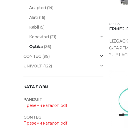
Adapteri
(14)
Alati
(16)
OPTIKA
Kabli
(5)
FRME2-
Konektori
(21)
LIZGACK
Optika
(36)
6xFAPFM
2U,BLAC
CONTEG
(99)
UNIVOLT
(122)
КАТАЛОЗИ
PANDUIT
Преземи каталог .pdf
CONTEG
Преземи каталог .pdf