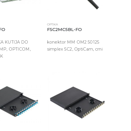
OPTIKA
FO
FSC2MC5BL-FO
A KUTIJA DO
konektor MM OM2 50125
MP, OPTICOM,
simplex SC2, OptiCam, crni
CK