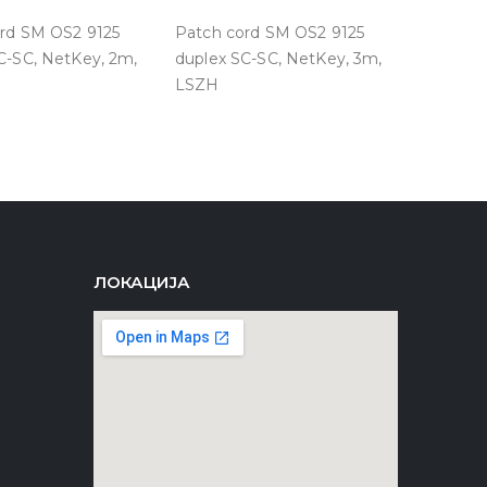
rd SM OS2 9125
Patch cord SM OS2 9125
C-SC, NetKey, 2m,
duplex SC-SC, NetKey, 3m,
LSZH
ЛОКАЦИЈА