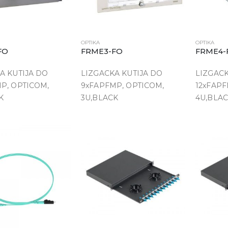
OPTIKA
OPTIKA
FO
FRME3-FO
FRME4-
A KUTIJA DO
LIZGACKA KUTIJA DO
LIZGACK
P, OPTICOM,
9xFAPFMP, OPTICOM,
12xFAPF
K
3U,BLACK
4U,BLA