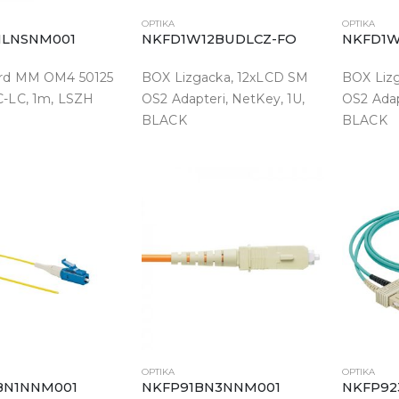
OPTIKA
OPTIKA
NLNSNM001
NKFD1W12BUDLCZ-FO
NKFD1W
ord MM OM4 50125
BOX Lizgacka, 12xLCD SM
BOX Liz
C-LC, 1m, LSZH
OS2 Adapteri, NetKey, 1U,
OS2 Adap
BLACK
BLACK
OPTIKA
OPTIKA
BN1NNM001
NKFP91BN3NNM001
NKFP92