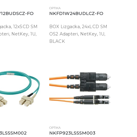
OPTIKA
12BUDSCZ-FO
NKFD1W24BUDLCZ-FO
gacka, 12xSCD SM
BOX Lizgacka, 24xLCD SM
teri, NetKey, 1U,
OS2 Adapteri, NetKey, 1U,
BLACK
OPTIKA
3LSSSM002
NKFP923LSSSM003