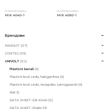
PLASTICNI KANALI
PLASTICNI KANALI
MIK 4040-1
MIK 4060-1
Брендови
PANDUIT
(127)
CONTEG
(99)
UNIVOLT
(122)
Plasticni kanali
(6)
Plasticni kruti cevki, halogenfree
(6)
Plasticni kruti cevki, nezapalivi, samogasecki
(6)
Alat
(1)
DATA SHEET-SB-Krivini
(12)
DATA SHEET-Shelni
(13)