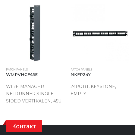
PATCH PANELS
PATCH PANELS
WMPVHCF45E
NKFP24Y
WIRE MANAGER
24PORT, KEYSTONE,
NETRUNNER,SINGLE-
EMPTY
SIDED VERTIKALEN, 45U
Контакт