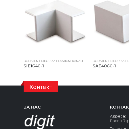
DODATEN PRIBOR ZA PLASTICNI KANALI
DODATEN PRIBOR ZA PL
SIE1640-1
SAE4060-1
Контакт
ЗА НАС
КОНТАК
Адреса:
Васил Ѓор
Телефон: