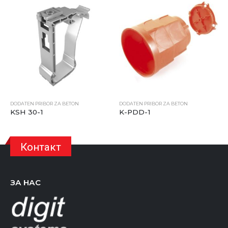
DODATEN PRIBOR ZA BETON
DODATEN PRIBOR ZA BETON
D
KSH 30-1
K-PDD-1
V
Контакт
ЗА НАС