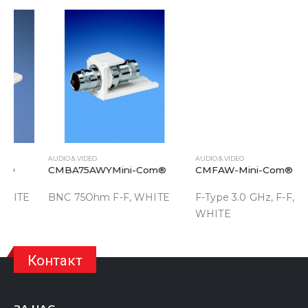
AUDIO & VIDEO
AUDIO & VIDEO
CMBA75AWYMini-Com®
CMFAW-Mini-Com®
BNC 75Ohm F-F, WHITE
F-Type 3.0 GHz, F-F,
WHITE
Контакт