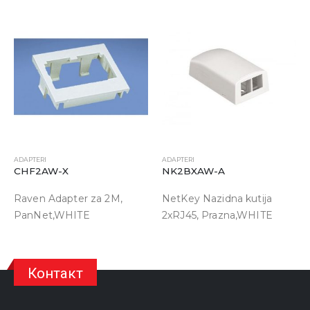
ADAPTERI
ADAPTERI
NK2BXAW-A
CBFAW-Adapter
 za 2M,
NetKey Nazidna kutija
45x45mm za CHS
E
2xRJ45, Prazna,WHITE
2M, French, WHI
Контакт